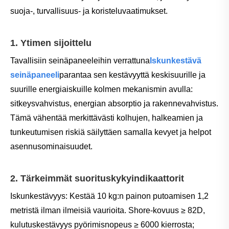
suoja-, turvallisuus- ja koristeluvaatimukset.
1. Ytimen sijoittelu
Tavallisiin seinäpaneeleihin verrattuna
Iskunkestävä
seinäpaneeli
parantaa sen kestävyyttä keskisuurille ja
suurille energiaiskuille kolmen mekanismin avulla:
sitkeysvahvistus, energian absorptio ja rakennevahvistus.
Tämä vähentää merkittävästi kolhujen, halkeamien ja
tunkeutumisen riskiä säilyttäen samalla kevyet ja helpot
asennusominaisuudet.
2. Tärkeimmät suorituskykyindikaattorit
Iskunkestävyys: Kestää 10 kg:n painon putoamisen 1,2
metristä ilman ilmeisiä vaurioita. Shore-kovuus ≥ 82D,
kulutuskestävyys pyörimisnopeus ≥ 6000 kierrosta;