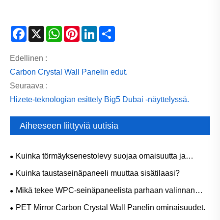
Facebook
X
WhatsApp
Pinterest
LinkedIn
Share
Edellinen :
Carbon Crystal Wall Panelin edut.
Seuraava :
Hizete-teknologian esittely Big5 Dubai -näyttelyssä.
Aiheeseen liittyviä uutisia
Kuinka törmäyksenestolevy suojaa omaisuutta ja
parantaa turvallisuutta nykyaikaisissa ympäristöissä?
Kuinka taustaseinäpaneeli muuttaa sisätilaasi?
Mikä tekee WPC-seinäpaneelista parhaan valinnan
moderniin sisustukseen?
PET Mirror Carbon Crystal Wall Panelin ominaisuudet.