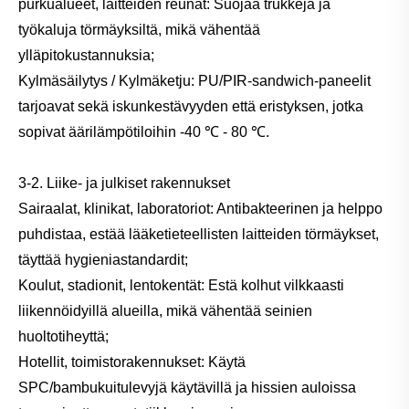
purkualueet, laitteiden reunat: Suojaa trukkeja ja
työkaluja törmäyksiltä, ​​mikä vähentää
ylläpitokustannuksia;
Kylmäsäilytys / Kylmäketju: PU/PIR-sandwich-paneelit
tarjoavat sekä iskunkestävyyden että eristyksen, jotka
sopivat äärilämpötiloihin -40 ℃ - 80 ℃.
3-2. Liike- ja julkiset rakennukset
Sairaalat, klinikat, laboratoriot: Antibakteerinen ja helppo
puhdistaa, estää lääketieteellisten laitteiden törmäykset,
täyttää hygieniastandardit;
Koulut, stadionit, lentokentät: Estä kolhut vilkkaasti
liikennöidyillä alueilla, mikä vähentää seinien
huoltotiheyttä;
Hotellit, toimistorakennukset: Käytä
SPC/bambukuitulevyjä käytävillä ja hissien auloissa