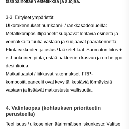
tasapainottaen estetiikkaa ja suojaa.
3-3. Erityiset ympäristöt
Ulkorakennukset hurrikaani- / rankkasadealueilla:
Metallikomposiittipaneelit suojaavat lentäviä esineitä ja
voimakkaita tuulia vastaan ​​ja suojaavat päärakennetta;
Elintarvikkeiden jalostus / lääketehtaat: Saumaton liitos +
ei-huokoinen pinta, estää bakteerien kasvun ja on helppo
desinfioida;
Matkailuautot / liikkuvat rakennukset: FRP-
komposiittipaneelit ovat kevyitä, kestäviä törmäyksiä
vastaan ​​ja lisäävät matkustusturvallisuutta.
4. Valintaopas (kohtauksen prioriteetin
perusteella)
Teollisuus / ulkoseinien äärimmäisen iskunkesto: Valitse