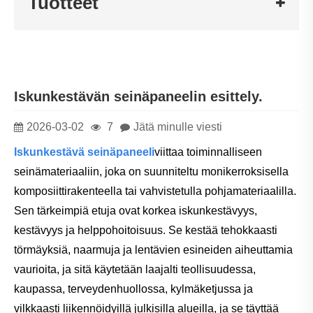
Tuotteet
Iskunkestävän seinäpaneelin esittely.
2026-03-02
7
Jätä minulle viesti
Iskunkestävä seinäpaneeli
viittaa toiminnalliseen
seinämateriaaliin, joka on suunniteltu monikerroksisella
komposiittirakenteella tai vahvistetulla pohjamateriaalilla.
Sen tärkeimpiä etuja ovat korkea iskunkestävyys,
kestävyys ja helppohoitoisuus. Se kestää tehokkaasti
törmäyksiä, naarmuja ja lentävien esineiden aiheuttamia
vaurioita, ja sitä käytetään laajalti teollisuudessa,
kaupassa, terveydenhuollossa, kylmäketjussa ja
vilkkaasti liikennöidyillä julkisilla alueilla, ja se täyttää