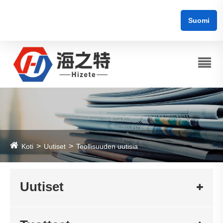
Suomi
Koti
Uutiset
Teollisuuden uutisia
Uutiset