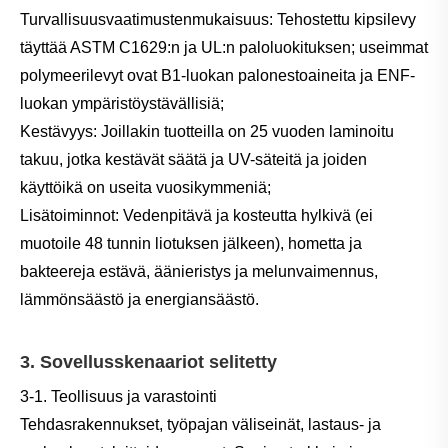
Turvallisuusvaatimustenmukaisuus: Tehostettu kipsilevy
täyttää ASTM C1629:n ja UL:n paloluokituksen; useimmat
polymeerilevyt ovat B1-luokan palonestoaineita ja ENF-
luokan ympäristöystävällisiä;
Kestävyys: Joillakin tuotteilla on 25 vuoden laminoitu
takuu, jotka kestävät säätä ja UV-säteitä ja joiden
käyttöikä on useita vuosikymmeniä;
Lisätoiminnot: Vedenpitävä ja kosteutta hylkivä (ei
muotoile 48 tunnin liotuksen jälkeen), hometta ja
bakteereja estävä, äänieristys ja melunvaimennus,
lämmönsäästö ja energiansäästö.
3. Sovellusskenaariot selitetty
3-1. Teollisuus ja varastointi
Tehdasrakennukset, työpajan väliseinät, lastaus- ja