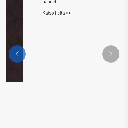


206 Ontto upotettu 6-ritiläinen uurrettu
paneeli
Katso lisää >>