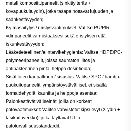
metallikomposiittipaneelit (sinkitty teräs +
kovapuukuituydin), jotka tasapainottavat lujuuden ja
säänkestävyyden;
Kylmäsäilytys / eristysvaatimukset: Valitse PU/PIR-
ydinpaneelit varmistaaksesi sekä eristyksen että
iskunkestävyyden;
Lääketieteellinen/elintarvikehygienia: Valitse HDPE/PC-
polymeeripaneelit, joissa saumaton liitos ja
antibakteerinen pinta, helppo desinfioida;
Sisätilojen kaupallinen / sisustus: Valitse SPC / bambu-
puukuitupaneelit, ympäristöystävälliset, ei sisällä
formaldehydiä, kauniita ja helppoja asentaa;
Palonkestävät väliseinät, joilla on korkeat
palovaatimukset: Valitse vahvistetut kipsilevyt (X-ydin +
lasikuituverkko), jotka täyttävät UL:n
paloturvallisuusstandardit.