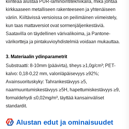
kiinteää alustaa PUR-laminointitekniikalla, mikä johtaa
kirkkaaseen metalliseen rakenteeseen ja yhtenäiseen
väriin. Kiiltävissä versioissa on peilimäinen viimeistely,
kun taas mattaversiot ovat sormenjäljenkestäviä.
Saatavilla on täydellinen värivalikoima, ja Pantone-
värikortteja ja pintakuvioyhdistelmiä voidaan mukauttaa.
3. Materiaalin ydinparametrit
Substraatti: 8-10mm (päävirta), tiheys ≥1,0g/cm³; PET-
kalvo: 0,18-0,22 mm, valonläpäisevyys ≥92%;
Avainsuorituskyky: Tahrankestävyys ≥5,
naarmuuntumiskestävyys ≥5H, hapettumiskestävyys ≥9,
formaldehydi ≤0,02mg/m³, täyttää kansainväliset
standardit.
Alustan edut ja ominaisuudet