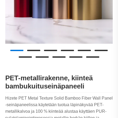
PET-metallirakenne, kiinteä
bambukuituseinäpaneeli
Hizete PET Metal Texture Solid Bamboo Fiber Wall Panel
-seinäpaneelissa käytetään tuotua läpinäkyvää PET-
metallikalvoa ja 100 % kiinteää alustaa käyttäen PUR-
sulatelaminointiprosessia metallin herkän kiillon ja