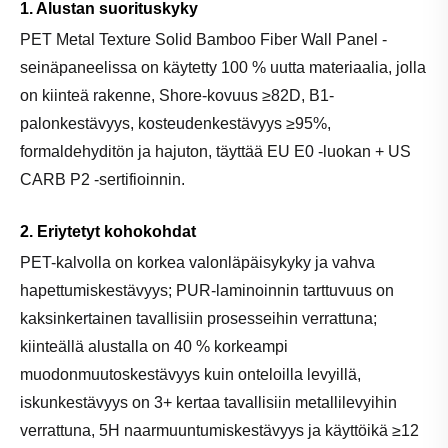
1. Alustan suorituskyky
PET Metal Texture Solid Bamboo Fiber Wall Panel -
seinäpaneelissa on käytetty 100 % uutta materiaalia, jolla
on kiinteä rakenne, Shore-kovuus ≥82D, B1-
palonkestävyys, kosteudenkestävyys ≥95%,
formaldehyditön ja hajuton, täyttää EU E0 -luokan + US
CARB P2 -sertifioinnin.
2. Eriytetyt kohokohdat
PET-kalvolla on korkea valonläpäisykyky ja vahva
hapettumiskestävyys; PUR-laminoinnin tarttuvuus on
kaksinkertainen tavallisiin prosesseihin verrattuna;
kiinteällä alustalla on 40 % korkeampi
muodonmuutoskestävyys kuin onteloilla levyillä,
iskunkestävyys on 3+ kertaa tavallisiin metallilevyihin
verrattuna, 5H naarmuuntumiskestävyys ja käyttöikä ≥12