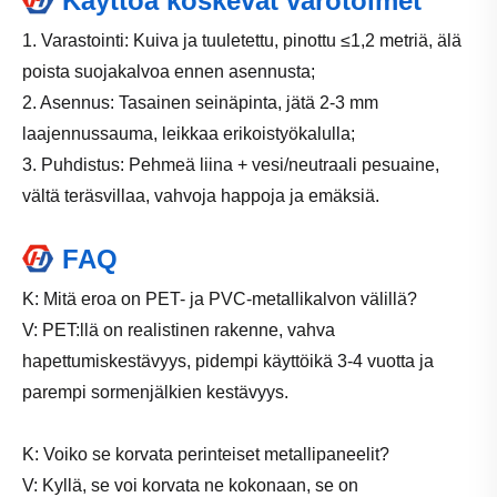
Käyttöä koskevat varotoimet
1. Varastointi: Kuiva ja tuuletettu, pinottu ≤1,2 metriä, älä
poista suojakalvoa ennen asennusta;
2. Asennus: Tasainen seinäpinta, jätä 2-3 mm
laajennussauma, leikkaa erikoistyökalulla;
3. Puhdistus: Pehmeä liina + vesi/neutraali pesuaine,
vältä teräsvillaa, vahvoja happoja ja emäksiä.
FAQ
K: Mitä eroa on PET- ja PVC-metallikalvon välillä?
V: PET:llä on realistinen rakenne, vahva
hapettumiskestävyys, pidempi käyttöikä 3-4 vuotta ja
parempi sormenjälkien kestävyys.
K: Voiko se korvata perinteiset metallipaneelit?
V: Kyllä, se voi korvata ne kokonaan, se on