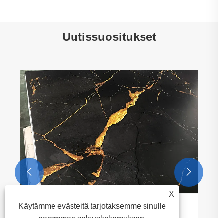
Uutissuositukset


X
Käytämme evästeitä tarjotaksemme sinulle
Carbon Crystal Wall Panelin edut.