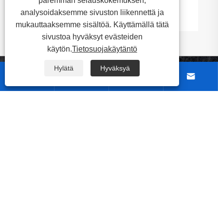
paremman selauskokemuksen,
Katso lisää >>
analysoidaksemme sivuston liikennettä ja
mukauttaaksemme sisältöä. Käyttämällä tätä
sivustoa hyväksyt evästeiden
käytön.
Tietosuojakäytäntö
Hylätä
Hyväksyä




Tietoja meistä
Tuotteet
Ota meihin yhteyttä