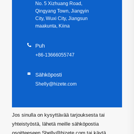
No. 5 Xizhuang Road,
Qingyang Town, Jiangyin
City, Wuxi City, Jiangsun
maakunta, Kiina

Puh
+86-13666055747

Sähköposti
Shelly@hizete.com
Jos sinulla on kysyttävää tarjouksesta tai
yhteistyöstä, lähetä meille sähköpostia
osoitteeseen Shelly@hizete.com tai käytä