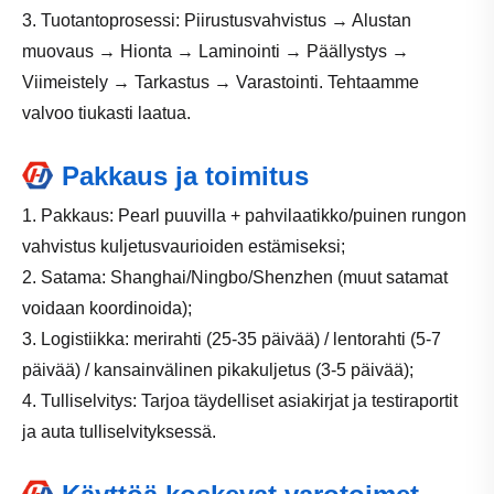
3. Tuotantoprosessi: Piirustusvahvistus → Alustan
muovaus → Hionta → Laminointi → Päällystys →
Viimeistely → Tarkastus → Varastointi. Tehtaamme
valvoo tiukasti laatua.
Pakkaus ja toimitus
1. Pakkaus: Pearl puuvilla + pahvilaatikko/puinen rungon
vahvistus kuljetusvaurioiden estämiseksi;
2. Satama: Shanghai/Ningbo/Shenzhen (muut satamat
voidaan koordinoida);
3. Logistiikka: merirahti (25-35 päivää) / lentorahti (5-7
päivää) / kansainvälinen pikakuljetus (3-5 päivää);
4. Tulliselvitys: Tarjoa täydelliset asiakirjat ja testiraportit
ja auta tulliselvityksessä.