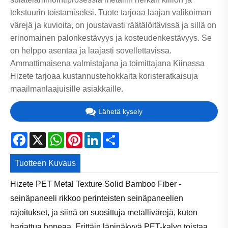
tekstuurin toistamiseksi. Tuote tarjoaa laajan valikoiman
värejä ja kuvioita, on joustavasti räätälöitävissä ja sillä on
erinomainen palonkestävyys ja kosteudenkestävyys. Se
on helppo asentaa ja laajasti sovellettavissa.
Ammattimaisena valmistajana ja toimittajana Kiinassa
Hizete tarjoaa kustannustehokkaita koristeratkaisuja
maailmanlaajuisille asiakkaille.
Lähetä kysely
Facebook
X
WhatsApp
Pinterest
LinkedIn
Share
Tuotteen Kuvaus
Hizete PET Metal Texture Solid Bamboo Fiber -
seinäpaneeli rikkoo perinteisten seinäpaneelien
rajoitukset, ja siinä on suosittuja metallivärejä, kuten
harjattua hopeaa. Erittäin läpinäkyvä PET-kalvo toistaa