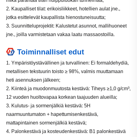
mikä parantaa tilan huippuluokan tunnelmaa;
2. Kaupalliset tilat: erikoisliikkeet, hotellien aulat jne.,
jotka esittelevät kaupallista hienostuneisuutta;
3. Suunnitteluprojektit: Kalustetut asunnot, mallihuoneet
jne., joilla varmistetaan vakaa laatu massaostoilla.
Toiminnalliset edut
1. Ympäristöystävällinen ja turvallinen: Ei formaldehydiä,
metallisen tekstuurin toisto ≥ 98%, valmis muuttamaan
heti asennuksen jälkeen;
2. Kiinteä ja muodonmuutosta kestävä: Tiheys ≥1,0 ​​g/cm³,
12 vuoden huoltovapaa korkean taajuuden alueilla;
3. Kulutus- ja sormenjälkiä kestävä: 5H
naarmuuntumaton + hapettumisenkestävä,
mattapintainen sormenjälkiä kestävä;
4. Palonkestävä ja kosteudenkestävä: B1 palonkestävä