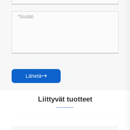
Lähetä

Liittyvät tuotteet