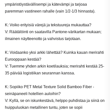
ympäristöystävällisempi ja kätevämpi ja tarjoaa
paremman vastineen rahalle (vain 1/2-1/3 hinnasta).
K: Voiko erityisiä värejä ja tekstuureja mukauttaa?
V: Räätälöinti on saatavilla Pantone-värikartan mukaan;
ilmainen näytteenotto ja vahvistus tarjotaan.
K: Voidaanko yksi arkki lähettää? Kuinka kauan merirahti
Eurooppaan kestää?
V: Tuemme yhden arkin koetilauksia; merirahti kestää 25-
35 päivää logistiikan seurannan kanssa.
K: Sopiiko PET Metal Texture Solid Bamboo Fiber -
seinäpaneeli hotellien auloihin?
V: Kyllä, se on iskunkestävä, helppo puhdistaa ja siinä on
huippuluokan metallinen tuntu, joten se sopii